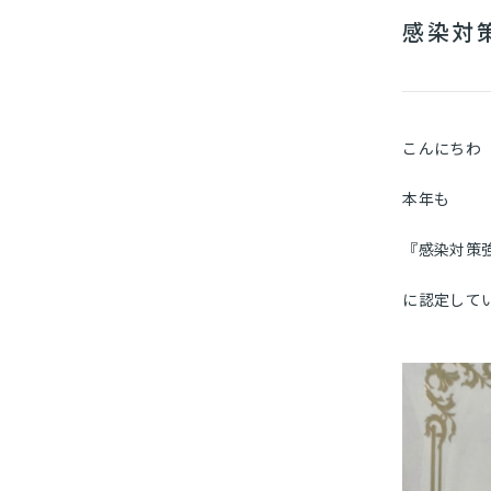
感染対
こんにちわ
本年も
『感染対策
に認定して