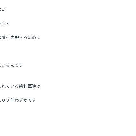
ない
安心で
環境を実現するために
ているんです
入れている歯科医院は
１００件わずかです