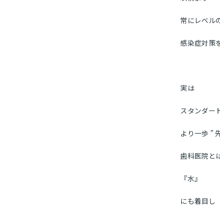
常にレベル
感染症対策
実は
スタンダー
より一歩 ” 先
歯科医院と
『水』
にも着目し