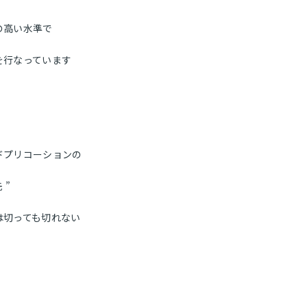
の高い水準で
ホーム
を行なっています
医院について
スタッフ紹介
院内紹介
ドプリコーションの
 ”
初めての方
は切っても切れない
アクセス
お問い合わせ