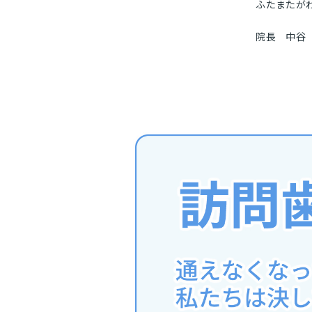
ふたまたが
院長 中谷