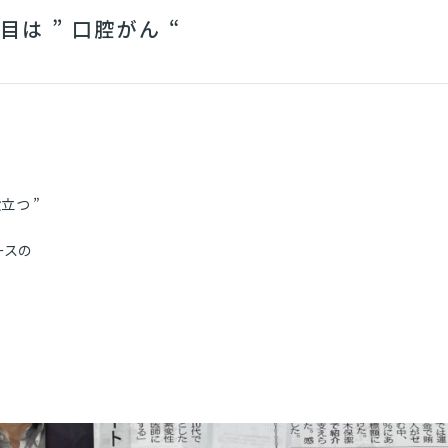
目は ” 口腔がん “
立つ ”
ースの
』