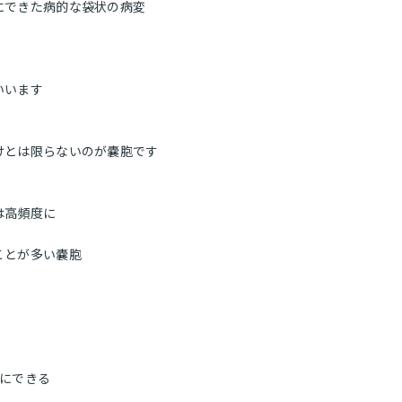
にできた病的な袋状の病変
いいます
ホーム
けとは限らないのが嚢胞です
医院について
は高頻度に
スタッフ紹介
ことが多い嚢胞
院内紹介
初めての方
アクセス
根にできる