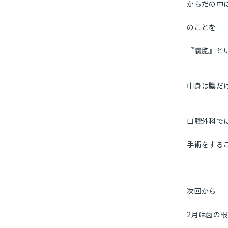
からだの中
のことを
『嚢胞』と
中身は膿だ
口腔外科で
手術をする
次回から
2月は歯の