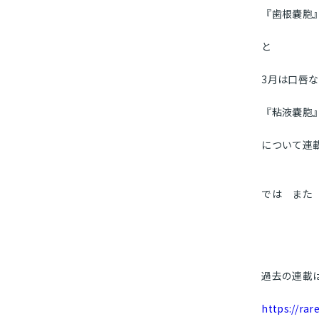
『歯根嚢胞
と
3月は口唇
『粘液嚢胞
について連
では また
過去の連載
https://rar