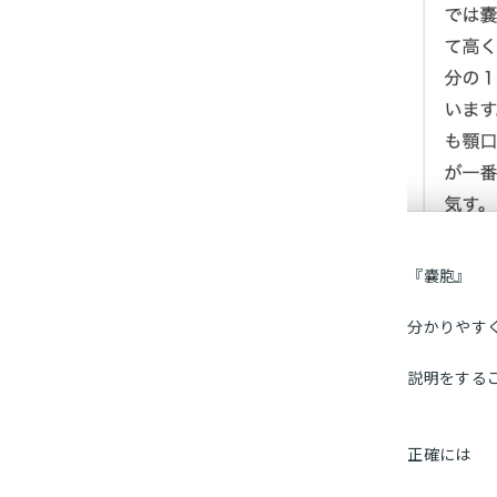
『嚢胞』
分かりやす
説明をする
正確には