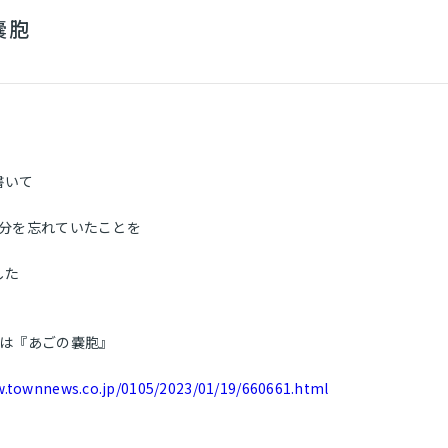
嚢胞
書いて
月分を忘れていたことを
した
マは『あごの嚢胞』
w.townnews.co.jp/0105/2023/01/19/660661.html