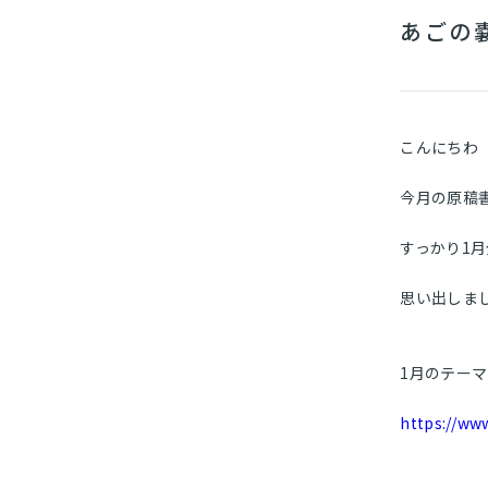
あごの
こんにちわ
今月の原稿
すっかり1
思い出しま
1月のテー
https://ww