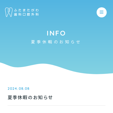
INFO
夏季休暇のお知らせ
ホーム
医院について
親知らず
保存歯科
スタッフ紹介
予防歯科
アンチエイジング
院内紹介
2024.08.08
妊産婦歯科
夏季休暇のお知らせ
顎関節症
初めての方
いびき・睡眠時無呼吸症候群
小児歯科