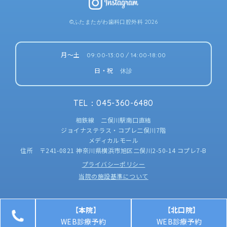
©ふたまたがわ歯科口腔外科 2026
月〜土
09:00-13:00 / 14:00-18:00
日・祝
休診
TEL
：
045-360-6480
相鉄線 二俣川駅南口直結
ジョイナステラス・コプレ二俣川7階
メディカルモール
住所 〒241-0821 神奈川県横浜市旭区二俣川2-50-14 コプレ7-B
プライバシーポリシー
当院の施設基準について
【
本院
】
【
北口院
】
WEB診療予約
WEB診療予約