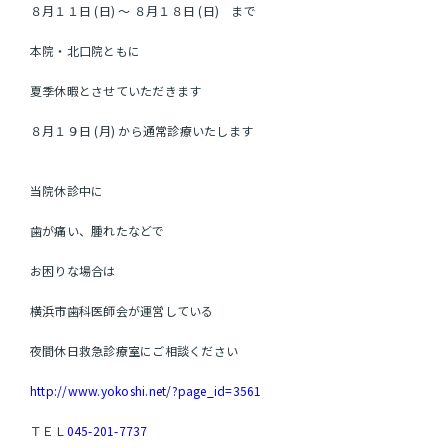
アクセス
８月１１日 (日) 〜 ８月１８日 (日) まで
デンタルインプラント
本院・北口院ともに
訪問診療
お問い合わせ
夏季休暇とさせていただきます
８月１９日 (月) から通常診療いたします
当院休診中に
歯が痛い、腫れたなどで
お困りな場合は
横浜市歯科医師会が運営している
夜間休日救急診療室にご相談ください
http://www.yokoshi.net/?page_id=3561
ＴＥＬ
045-201-7737