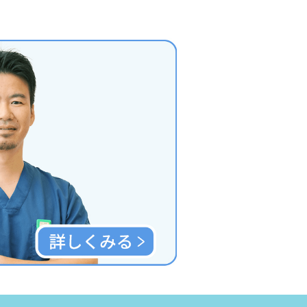
保存歯科
予防歯科
アンチエイジング
妊産婦歯科
顎関節症
いびき・睡眠時無呼吸症候群
小児歯科
デンタルインプラント
訪問診療