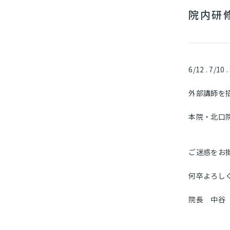
院内研
6/12 . 7/10
外部講師を
本院・北口院
ご迷惑をお
何卒よろし
院長 中谷