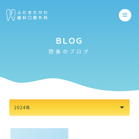
BLOG
院長のブログ
ホーム
医院について
親知らず
保存歯科
スタッフ紹介
予防歯科
アンチエイジング
院内紹介
2024年
妊産婦歯科
顎関節症
初めての方
いびき・睡眠時無呼吸症候群
小児歯科
アクセス