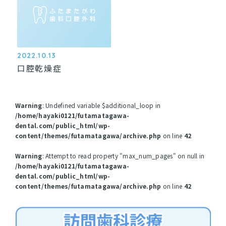
デンタルインプラント
訪問診療
お問い合わせ
2022.10.13
口腔乾燥症
Warning
: Undefined variable $additional_loop in
/home/hayaki0121/futamatagawa-
dental.com/public_html/wp-
content/themes/futamatagawa/archive.php
on line
42
Warning
: Attempt to read property "max_num_pages" on null in
/home/hayaki0121/futamatagawa-
dental.com/public_html/wp-
content/themes/futamatagawa/archive.php
on line
42