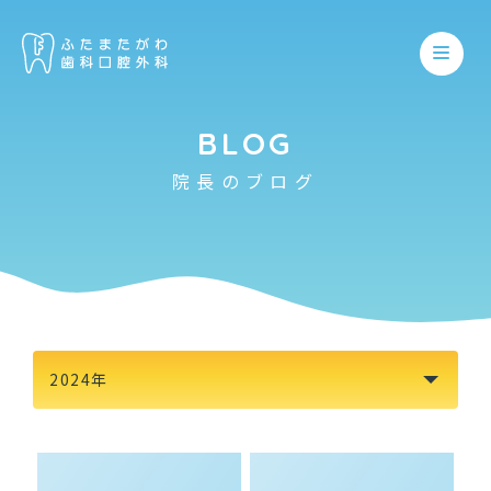
BLOG
院長のブログ
ホーム
医院について
親知らず
保存歯科
スタッフ紹介
予防歯科
アンチエイジング
院内紹介
2024年
妊産婦歯科
顎関節症
初めての方
いびき・睡眠時無呼吸症候群
小児歯科
アクセス